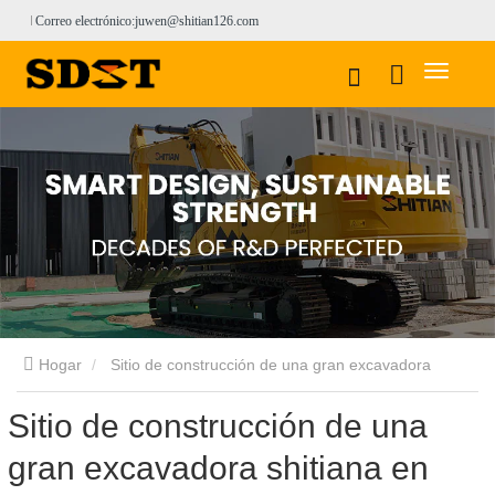
Correo electrónico:juwen@shitian126.com
Hogar
Sitio de construcción de una gran excavadora
Sitio de construcción de una
shitiana en Mongolia Interior
gran excavadora shitiana en