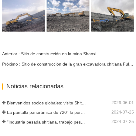
Anterior : Sitio de construcción en la mina Shanxi
Próximo : Sitio de construcción de la gran excavadora chitiana Fulong Mining Industry
Noticias relacionadas
2026-06-01
Bienvenidos socios globales: visite Shitian Heavy Industry para presenciar las grandes excavadoras premium
2024-07-25
La pantalla panorámica de 720° le permite comprender todos los aspectos del producto
2024-07-25
"Industria pesada shitiana, trabajo pesado y ahorro de energía" es el concepto en el que siempre ha insistido Shandong Shitian