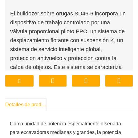
El bulldozer sobre orugas SD46-6 incorpora un
dispositivo de trabajo controlado por una
válvula proporcional piloto PPC, un sistema de
desplazamiento flotante con suspensión K, un
sistema de servicio inteligente global,
protección antivuelco y protección contra la
caída de objetos. Este sistema se caracteriza
por su avanzada estructura, gran adaptabilidad
a las condiciones de trabajo y alta eficiencia. Es
especialmente adecuado para trabajos como
movimiento de tierras y desmonte de rocas en
Detalles de producto
minería, construcción y otros proyectos.
Como unidad de potencia especialmente diseñada
para excavadoras medianas y grandes, la potencia