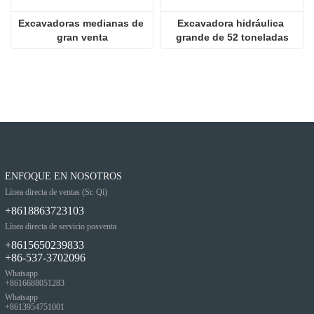
Excavadoras medianas de 
Excavadora hidráulica 
gran venta
grande de 52 toneladas
ENFOQUE EN NOSOTROS
Línea directa de ventas (Sr. Qi)
+8618863723103
Línea directa de servicio posventa
+8615650239833
+86-537-3702096
Whatsapp
+8616688051283
Whatsapp
+8613954751001