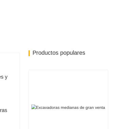
Productos populares
es y
eras