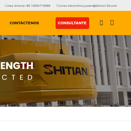
Línea directa:+86 18364718989
Correo electrónico:juwen@shitian126.com
CONTÁCTENOS
CONSULTANTE