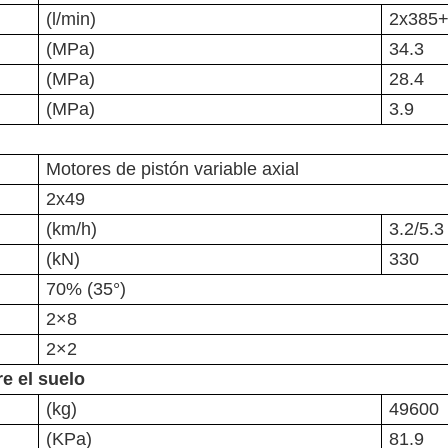
(l/min)
2x385
(MPa)
34.3
(MPa)
28.4
(MPa)
3.9
Motores de pistón variable axial
2x49
(km/h)
3.2/5.3
(kN)
330
70% (35°)
2×8
2×2
e el suelo
(kg)
49600
(KPa)
81.9