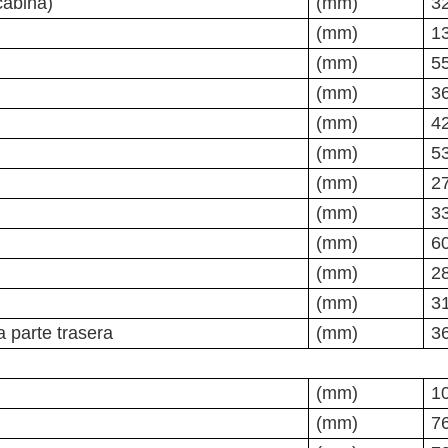
 cabina)
(mm)
3
(mm)
1
(mm)
5
(mm)
3
(mm)
4
(mm)
5
(mm)
2
(mm)
3
(mm)
6
(mm)
2
(mm)
3
a parte trasera
(mm)
3
(mm)
1
(mm)
7