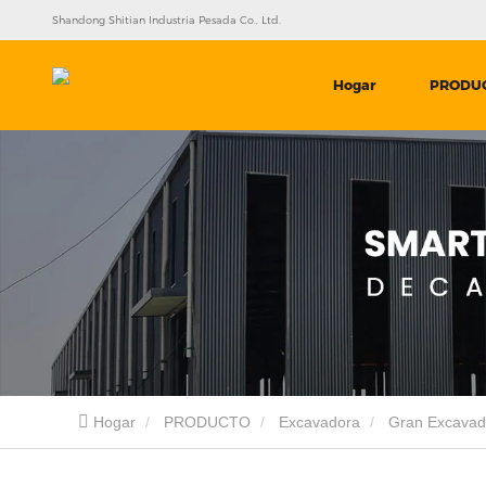
Shandong Shitian Industria Pesada Co., Ltd.
Hogar
PRODU
Hogar
PRODUCTO
Excavadora
Gran Excavad