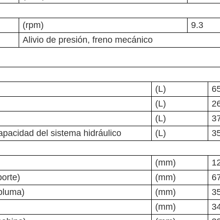
(rpm)
9.3
Alivio de presión, freno mecánico
(L)
6
(L)
2
(L)
3
apacidad del sistema hidráulico
(L)
3
(mm)
1
porte)
(mm)
6
 pluma)
(mm)
3
(mm)
3