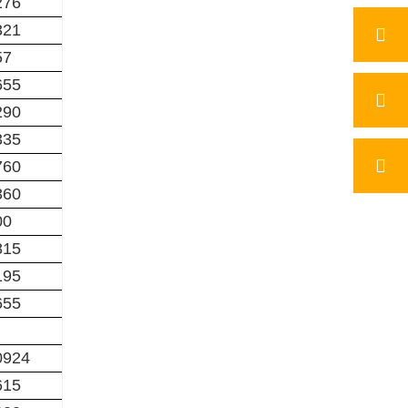
276
321
57
655
290
335
760
360
00
815
195
655
0924
615