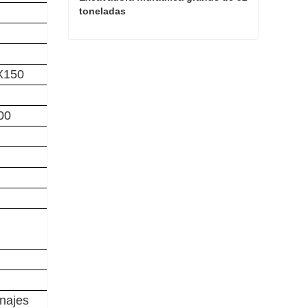
toneladas
Excavadora hidráulica grande de 52 toneladas
X150
Contacta ahora
00
najes