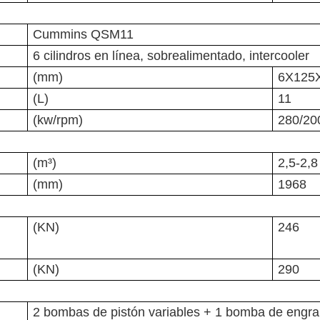
Cummins QSM11
6 cilindros en línea, sobrealimentado, intercooler
(mm)
6X125
(L)
11
(kw/rpm)
280/20
(m³)
2,5-2,8
(mm)
1968
(KN)
246
(KN)
290
2 bombas de pistón variables + 1 bomba de engra