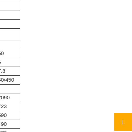
50
6
7.8
50/450
2090
723
590
490