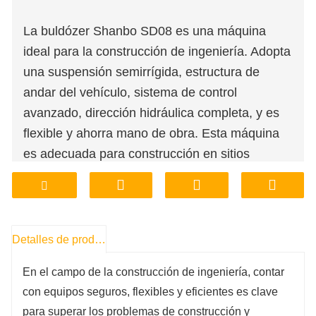
La buldózer Shanbo SD08 es una máquina
ideal para la construcción de ingeniería. Adopta
una suspensión semirrígida, estructura de
andar del vehículo, sistema de control
avanzado, dirección hidráulica completa, y es
flexible y ahorra mano de obra. Esta máquina
es adecuada para construcción en sitios
estrechos, con operación flexible y alta
eficiencia. Equipo de calefacción y ventilación
estándar, aire acondicionado opcional. Y cada
centro de mantenimiento tiene un diseño
Detalles de producto
humanizado, lo que mejora la conveniencia del
En el campo de la construcción de ingeniería, contar
mantenimiento.
con equipos seguros, flexibles y eficientes es clave
para superar los problemas de construcción y