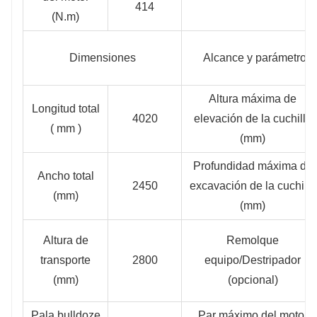
414
(N.m)
Dimensiones
Alcance y parámetros 
Altura máxima de
Longitud total
4020
elevación de la cuchilla
( mm )
(mm)
Profundidad máxima de
Ancho total
2450
excavación de la cuchilla
(mm)
(mm)
Altura de
Remolque
transporte
2800
equipo/Destripador
(mm)
(opcional)
Pala bulldoze
Par máximo del motor