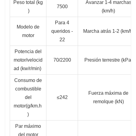
Peso total (kg
Avanzar 1-4 marchas
7500
)
(km/h)
Para 4
Modelo de
queridos -
Marcha atrás 1-2 (km/h)
motor
22
Potencia del
motor/velocid
70/2200
Presión terrestre (kPa)
ad (kw/r/min)
Consumo de
combustible
Fuerza máxima de
del
≤242
remolque (kN)
motor
(g/km.h
)
Par máximo
del motor