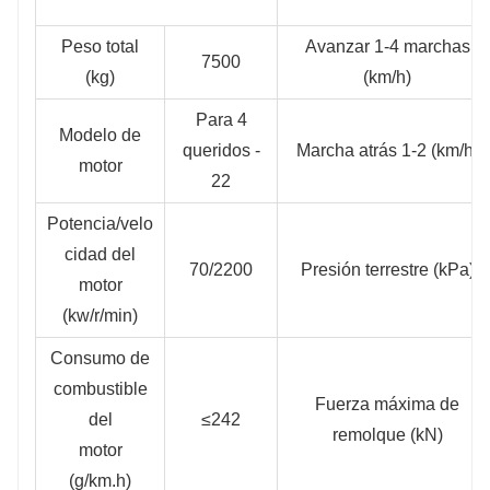
Peso total
Avanzar 1-4 marchas
7500
(kg)
(km/h)
Para 4
Modelo de
queridos -
Marcha atrás 1-2 (km/h)
motor
22
Potencia/velo
cidad del
70/2200
Presión terrestre (kPa)
motor
(kw/r/min)
Consumo de
combustible
Fuerza máxima de
del
≤242
remolque (kN)
motor
(g/km.h)