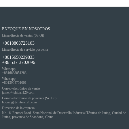
ENFOQUE EN NOSOTROS
Línea directa de ventas (Sr. Qi)
+8618863723103
Línea directa de servicio posventa
+8615650239833
+86-537-3702096
Whatsapp
+8616688051283
Whatsapp
+8613954751001
Correo electrónico de ventas
juwen@shitian126.com
Correo electrónico de posventa (Sr. Liu)
liuqiang@shitian126.com
Dirección de la empresa
No.16, Renmei Road, Zona Nacional de Desarrollo Industrial Técnico de Jining, Ciudad de
Jining, provincia de Shandong, China