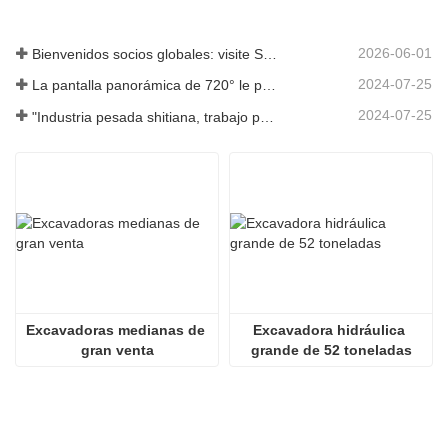
2026-06-01
Bienvenidos socios globales: visite Shitian Heavy Industry para presenciar las grandes excavadoras premium
2024-07-25
La pantalla panorámica de 720° le permite comprender todos los aspectos del producto
2024-07-25
"Industria pesada shitiana, trabajo pesado y ahorro de energía" es el concepto en el que siempre ha insistido Shandong Shitian
Excavadoras medianas de 
Excavadora hidráulica 
gran venta
grande de 52 toneladas