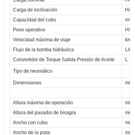
Carga de inclinación
Hist
Capacidad del cubo
m³
Peso operativo
Hist
Velocidad máxima de viaje
km/
Flujo de la bomba hidráulica
L/mi
Convertidor de Torque Salida Presión de Aceite
L
Tipo de neumático
Dimensiones
milí
Altura máxima de operación
milí
Altura del pasador de bisagra
milí
Ancho con cubo
milí
Ancho de la pista
milí