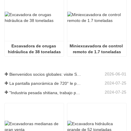
Excavadora de orugas 
Miniexcavadora de control 
hidráulica de 38 toneladas
remoto de 1.7 toneladas
2026-06-01
Bienvenidos socios globales: visite Shitian Heavy Industry para presenciar las grandes excavadoras premium
2024-07-25
La pantalla panorámica de 720° le permite comprender todos los aspectos del producto
2024-07-25
"Industria pesada shitiana, trabajo pesado y ahorro de energía" es el concepto en el que siempre ha insistido Shandong Shitian