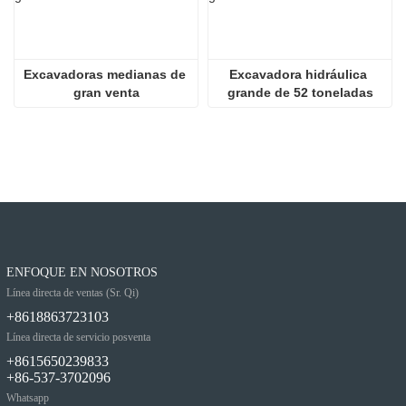
Excavadoras medianas de 
Excavadora hidráulica 
gran venta
grande de 52 toneladas
ENFOQUE EN NOSOTROS
Línea directa de ventas (Sr. Qi)
+8618863723103
Línea directa de servicio posventa
+8615650239833
+86-537-3702096
Whatsapp